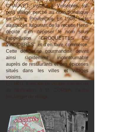
CHAUVET, installé à Vinsobres, joli
petit village perché au nom burlesque
en Drôme Provençale. En 1908, suite
au succès fulgurant de la recette Henri
décide d’en déposer le nom sous
l'appellation "CROQUETTES DE
VINSOBRES" et d'en faire commerce.
Cette délicieuse gourmandise devint
ainsi rapidement incontournable
auprès de restaurants et des épiceries
situés dans les villes et villages
voisins.
En 1951, il décide de vendre son secret
de fabrication à M. CORBIN l’autre
boulanger du village.