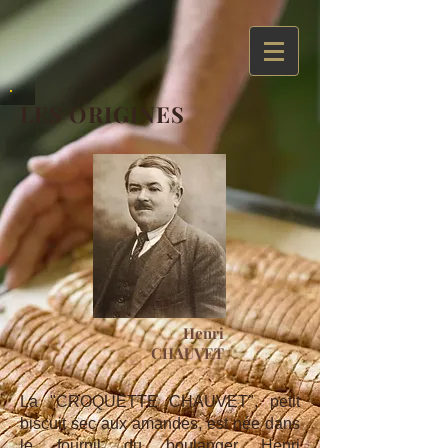
LES ORIGINES
Henri
CHAUVET
La "CROQUETTE CHAUVET", petit
biscuit sec aux amandes, est née dans
le fournil du boulanger Henri