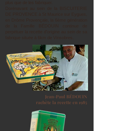
plus que de les fabriquer.
Dorénavant au sein de la BISCUITERIE
DE PROVENCE à St Maurice sur Eygues,
en Drôme Provençale, la 6ème génération
de la Famille BÉDOUIN continue de
perpétuer la recette d’origine au sein de sa
fabrique située à 6km de Vinsobres.
Jean-Paul BÉDOUIN
rachète la recette en 1985