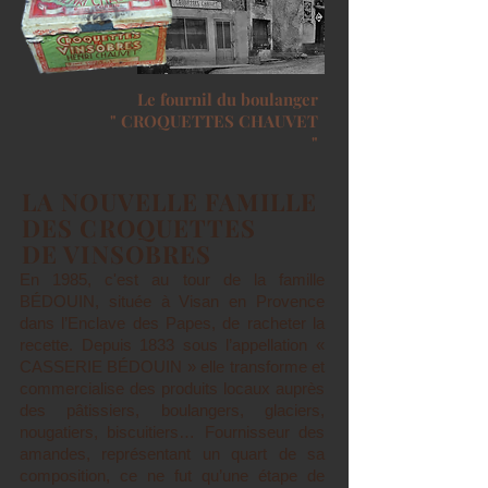
Le fournil du boulanger
" CROQUETTES CHAUVET
"
LA NOUVELLE FAMILLE
DES CROQUETTES
DE VINSOBRES
En 1985, c'est au tour de la famille
BÉDOUIN, située à Visan en Provence
dans l’Enclave des Papes, de racheter la
recette. Depuis 1833 sous l’appellation «
CASSERIE BÉDOUIN » elle transforme et
commercialise des produits locaux auprès
des pâtissiers, boulangers, glaciers,
nougatiers, biscuitiers… Fournisseur des
amandes, représentant un quart de sa
composition, ce ne fut qu’une étape de